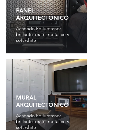
PANEL
ARQUITECTÓNICO
Acabado Poliuretano:
brillante, mate, metálico y
soft white
MURAL
ARQUITECTÓNICO
Acabado Poliuretano:
brillante, mate, metálico y
soft white