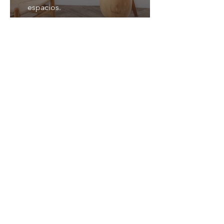
espacios.
¿Cómo trabajamos tu
proyecto arquitectónico?
Estudio
Valoramos a detalle el espacio de tu
proyecto, te presentamos una
propuesta económica y los diseños